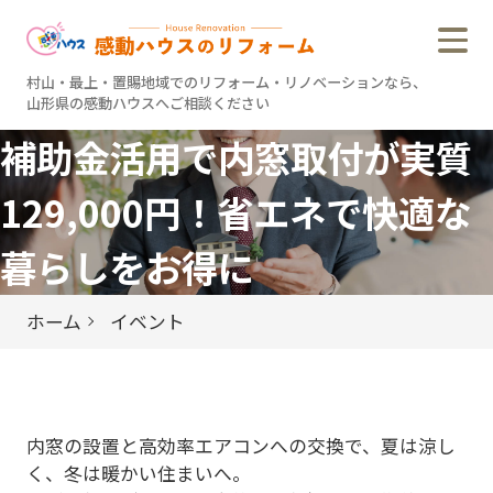
村山・最上・置賜地域でのリフォーム・リノベーションなら、
山形県の感動ハウスへご相談ください
村山・最上・置賜地域でのリフォーム・リノベーションなら、
山形県の感動ハウスへご相談ください
補助金活用で内窓取付が実質
感動ハウスのこだわり
129,000円！省エネで快適な
すべての施工事例
暮らしをお得に
リノベーション事例
リフォーム事例
ホーム
イベント
リフォーム
アフターサービス
内窓の設置と高効率エアコンへの交換で、夏は涼し
お客様の声
く、冬は暖かい住まいへ。